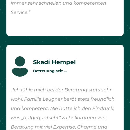
immer sehr schnellen und kompetenten
Service.“

Skadi Hempel
Betreuung seit …
„Ich fühle mich bei der Beratung stets sehr
wohl. Familie Leugner berät stets freundlich
und kompetent. Nie hatte ich den Eindruck,
was „aufgequatscht“ zu bekommen. Ein
Beratung mit viel Expertise, Charme und