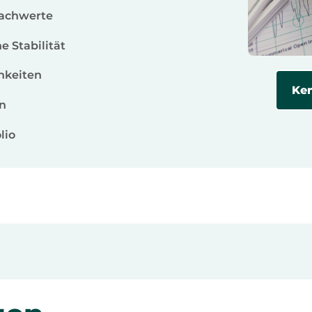
Sachwerte
e Stabilität
hkeiten
Ken
en
lio