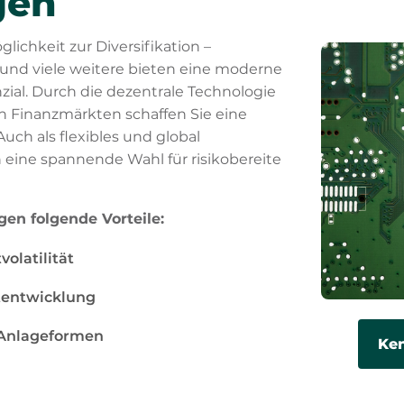
gen
lichkeit zur Diversifikation –
und viele weitere bieten eine moderne
l. Durch die dezentrale Technologie
n Finanzmärkten schaffen Sie eine
 Auch als flexibles und global
eine spannende Wahl für risikobereite
en folgende Vorteile:
olatilität
tentwicklung
r Anlageformen
Ken