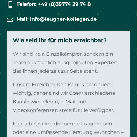

Telefon: +49 (0)39774 29 74 8

Mail: info@leugner-kollegen.de
Wie seid ihr für mich erreichbar?
Wir sind kein Einzelkämpfer, sondern ein
Team aus fachlich ausgebildeten Experten,
das Ihnen jederzeit zur Seite steht.
Unsere Erreichbarkeit ist uns besonders
wichtig, daher sind wir über verschiedene
Kanäle wie Telefon, E-Mail und
Videokonferenzen stets für Sie verfügbar.
Egal, ob Sie eine dringende Frage haben
oder eine umfassende Beratung wünschen –